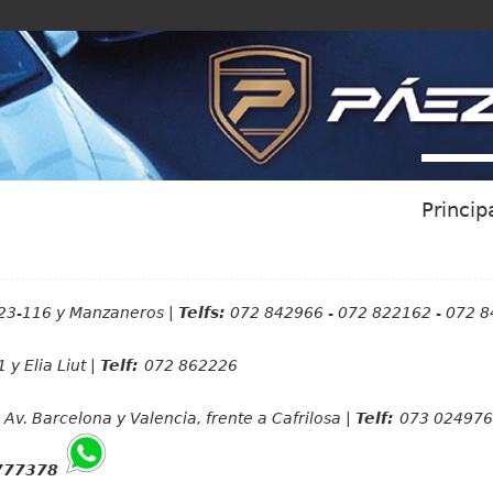
Jump to navigation
Princip
23-116 y Manzaneros |
Telfs:
072 842966 - 072 822162 - 072 
 y Elia Liut |
Telf:
072 862226
Av. Barcelona y Valencia, frente a Cafrilosa |
Telf:
073 024976
777378