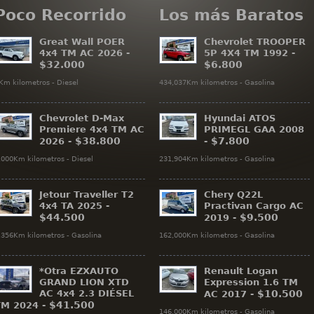
Poco Recorrido
Los más Baratos
Great Wall POER
Chevrolet TROOPER
4x4 TM AC 2026 -
5P 4X4 TM 1992 -
$32.000
$6.800
Km kilometros - Diesel
434,037Km kilometros - Gasolina
Chevrolet D-Max
Hyundai ATOS
Premiere 4x4 TM AC
PRIMEGL GAA 2008
$38.800
$7.800
2026 -
-
,000Km kilometros - Diesel
231,904Km kilometros - Gasolina
Jetour Traveller T2
Chery Q22L
4x4 TA 2025 -
Practivan Cargo AC
$44.500
$9.500
2019 -
,356Km kilometros - Gasolina
162,000Km kilometros - Gasolina
*Otra EZXAUTO
Renault Logan
GRAND LION XTD
Expression 1.6 TM
AC 4x4 2.3 DIÉSEL
$10.500
AC 2017 -
$41.500
TM 2024 -
146,000Km kilometros - Gasolina