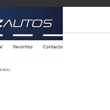
al
Favoritos
Contacto
842831