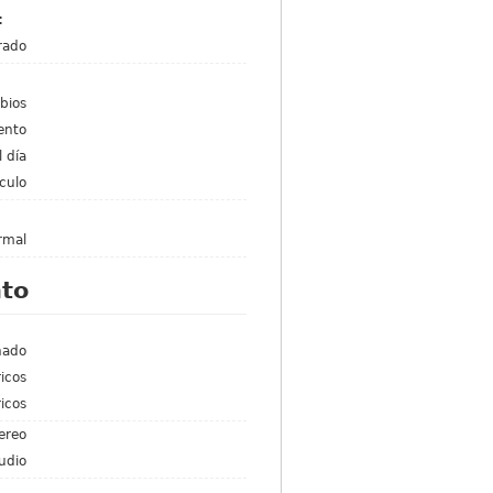
s:
rado
bios
ento
l día
culo
rmal
to
nado
icos
ricos
ereo
udio