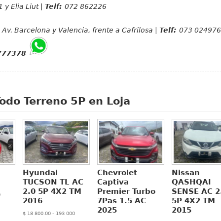
 y Elia Liut |
Telf:
072 862226
Av. Barcelona y Valencia, frente a Cafrilosa |
Telf:
073 024976
777378
Todo Terreno 5P en Loja
Hyundai
Chevrolet
Nissan
TUCSON TL AC
Captiva
QASHQAI
2.0 5P 4X2 TM
Premier Turbo
SENSE AC 2
0
2016
7Pas 1.5 AC
5P 4X2 TM
2025
2015
$ 18 800.00 - 193 000