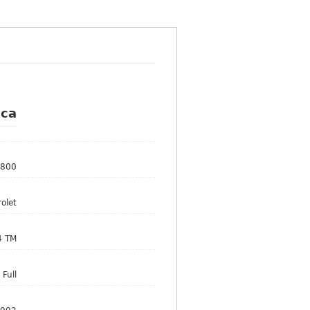
ca
.800
olet
4 TM
Full