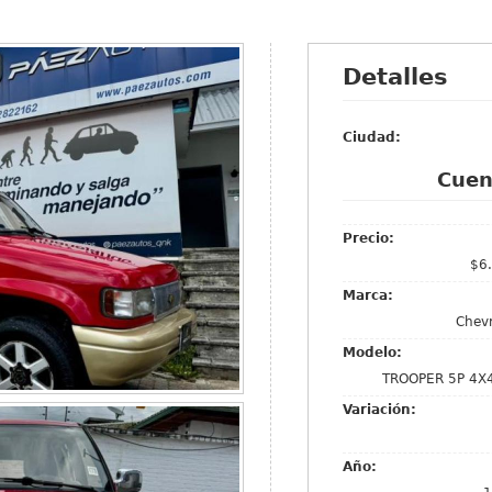
Detalles
Ciudad:
Cuen
Precio:
$6
Marca:
Chevr
Modelo:
TROOPER 5P 4X
Variación:
Año: