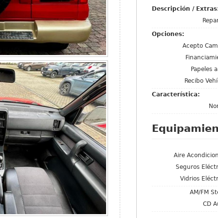
Descripción / Extra
Repa
Opciones:
Acepto Cam
Financiami
Papeles a
Recibo Vehí
Característica:
No
Equipamien
Aire Acondicio
Seguros Eléctr
Vidrios Eléct
AM/FM St
CD A