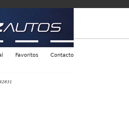
al
Favoritos
Contacto
842831