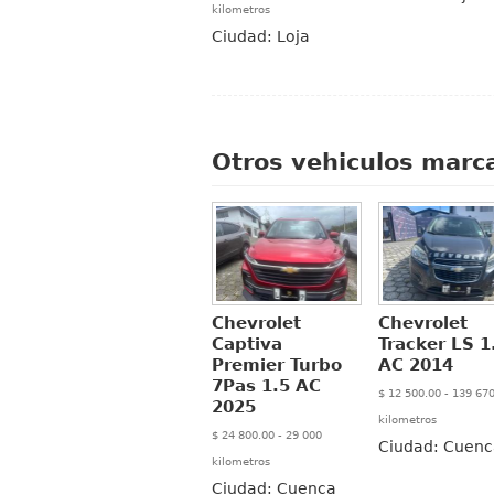
kilometros
Ciudad:
Loja
Otros vehiculos marca
Chevrolet
Chevrolet
Captiva
Tracker LS 1
Premier Turbo
AC 2014
7Pas 1.5 AC
$ 12 500.00 - 139 67
2025
kilometros
$ 24 800.00 - 29 000
Ciudad:
Cuenc
kilometros
Ciudad:
Cuenca