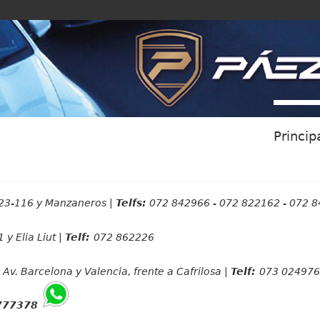
Jump to navigation
Princip
23-116 y Manzaneros |
Telfs:
072 842966 - 072 822162 - 072 
 y Elia Liut |
Telf:
072 862226
Av. Barcelona y Valencia, frente a Cafrilosa |
Telf:
073 024976
777378