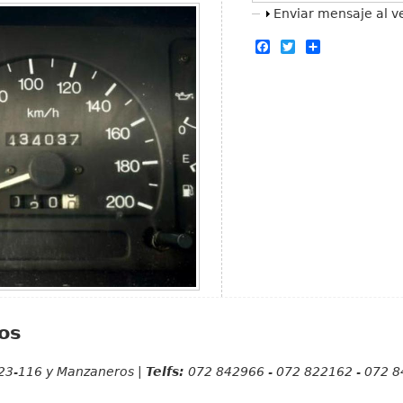
Mostrar
Enviar mensaje al 
F
T
S
a
w
h
c
i
a
e
t
r
b
t
e
o
e
o
r
k
os
23-116 y Manzaneros |
Telfs:
072 842966 - 072 822162 - 072 