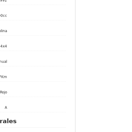
992
00cc
lina
4x4
nual
7Km
Rojo
A
rales