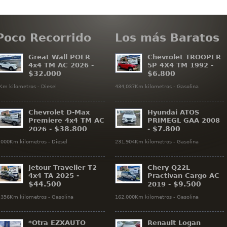
Poco Recorrido
Los más Baratos
Great Wall POER
Chevrolet TROOPER
4x4 TM AC 2026 -
5P 4X4 TM 1992 -
$32.000
$6.800
Km kilometros - Diesel
434,037Km kilometros - Gasolina
Chevrolet D-Max
Hyundai ATOS
Premiere 4x4 TM AC
PRIMEGL GAA 2008
$38.800
$7.800
2026 -
-
,000Km kilometros - Diesel
231,904Km kilometros - Gasolina
Jetour Traveller T2
Chery Q22L
4x4 TA 2025 -
Practivan Cargo AC
$44.500
$9.500
2019 -
,356Km kilometros - Gasolina
162,000Km kilometros - Gasolina
*Otra EZXAUTO
Renault Logan