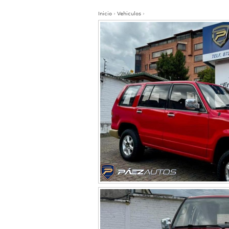
Inicio
›
Vehiculos
›
Se encuentra usted aquí