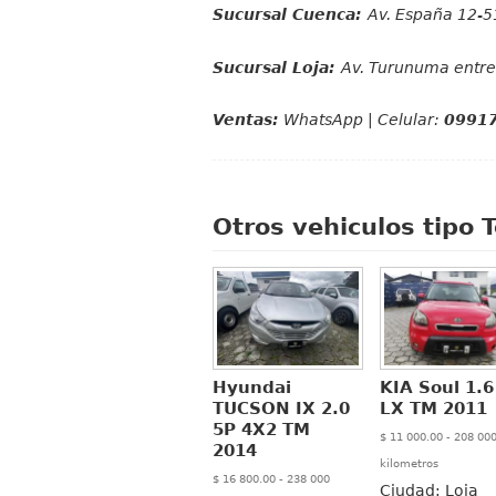
Sucursal Cuenca:
Av. España 12-51
Sucursal Loja:
Av. Turunuma entre 
Ventas:
WhatsApp | Celular:
0991
Otros vehiculos tipo 
Hyundai
KIA Soul 1.6
TUCSON IX 2.0
LX TM 2011
5P 4X2 TM
$ 11 000.00 - 208 00
2014
kilometros
$ 16 800.00 - 238 000
Ciudad:
Loja