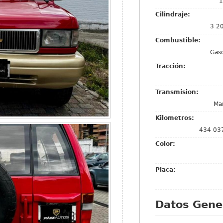
1
Cilindraje:
3 2
Combustible:
Gaso
Tracción:
Transmision:
Ma
Kilometros:
434 03
Color:
Placa:
Datos Gene